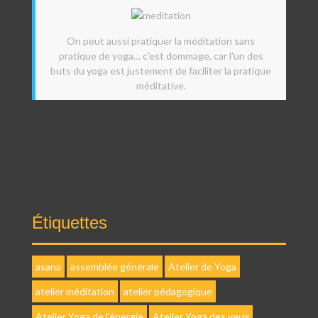
On peut aussi pratiquer la méditation sans
pratique de yoga… c'est dommage, car l'un des
buts du yoga est justement de faciliter la pratique
méditative.
Étiquettes
asana
assemblée générale
Atelier de Yoga
atelier méditation
atelier pédagogique
Atelier Yoga de l'énergie
Atelier Yoga des yeux