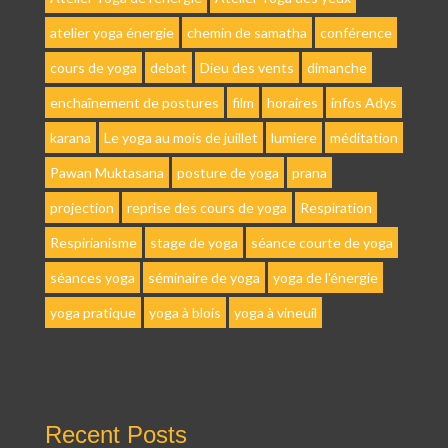
atelier yoga énergie
chemin de samatha
conférence
cours de yoga
debat
Dieu des vents
dimanche
enchaînement de postures
film
horaires
infos Adys
karana
Le yoga au mois de juillet
lumiere
méditation
Pawan Muktasana
posture de yoga
prana
projection
reprise des cours de yoga
Respiration
Respirianisme
stage de yoga
séance courte de yoga
séances yoga
séminaire de yoga
yoga de l'énergie
yoga pratique
yoga à blois
yoga à vineuil
Recent Posts