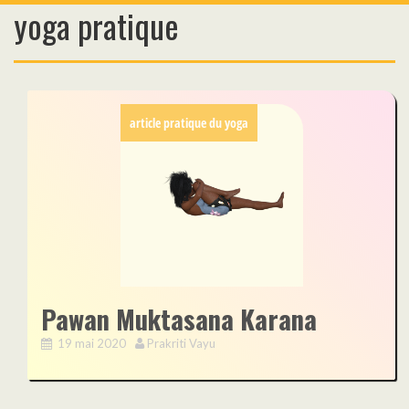
yoga pratique
Skip
to
content
article pratique du yoga
Pawan Muktasana Karana
19 mai 2020
Prakriti Vayu