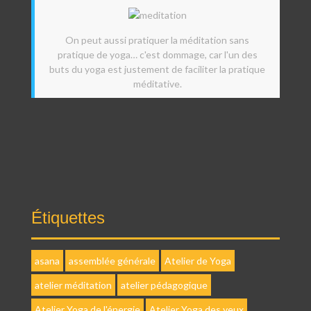
On peut aussi pratiquer la méditation sans
pratique de yoga… c'est dommage, car l'un des
buts du yoga est justement de faciliter la pratique
méditative.
Étiquettes
asana
assemblée générale
Atelier de Yoga
atelier méditation
atelier pédagogique
Atelier Yoga de l'énergie
Atelier Yoga des yeux