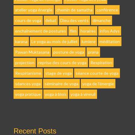
atelier yoga énergie
chemin de samatha
conférence
cours de yoga
debat
Dieu des vents
dimanche
enchaînement de postures
film
horaires
infos Adys
karana
Le yoga au mois de juillet
lumiere
méditation
Pawan Muktasana
posture de yoga
prana
projection
reprise des cours de yoga
Respiration
Respirianisme
stage de yoga
séance courte de yoga
séances yoga
séminaire de yoga
yoga de l'énergie
yoga pratique
yoga à blois
yoga à vineuil
Recent Posts