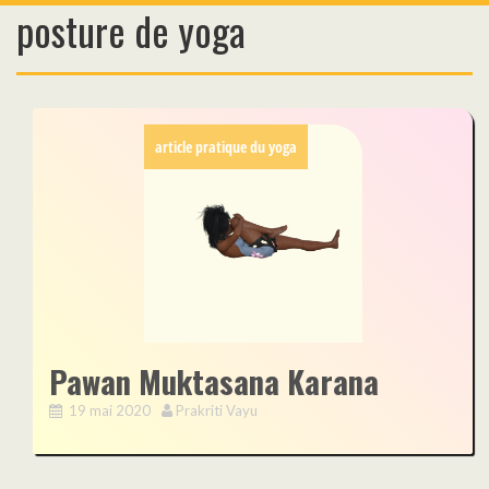
posture de yoga
Skip
to
content
article pratique du yoga
Pawan Muktasana Karana
19 mai 2020
Prakriti Vayu