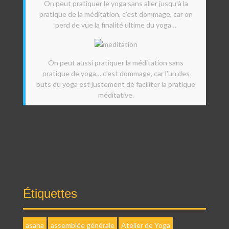
On peut pratiquer le yoga sans aller jusqu'à la
pratique de la méditation, c'est dommage, car on
perd de vue la finalité ultime du yoga…
On peut aussi pratiquer la méditation sans
pratique de yoga… c'est dommage, car l'un des
buts du yoga est justement de faciliter la pratique
méditative.
Étiquettes
asana
assemblée générale
Atelier de Yoga