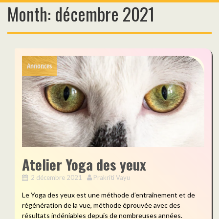
Month:
décembre 2021
Skip
to
content
Annonces
Atelier Yoga des yeux
2 décembre 2021
Prakriti Vayu
Le Yoga des yeux est une méthode d’entraînement et de
régénération de la vue, méthode éprouvée avec des
résultats indéniables depuis de nombreuses années.