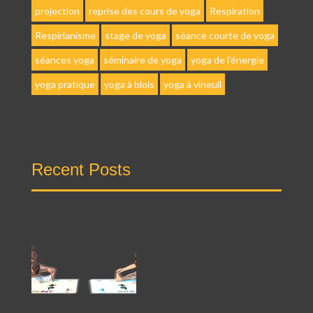
projection
reprise des cours de yoga
Respiration
Respirianisme
stage de yoga
séance courte de yoga
séances yoga
séminaire de yoga
yoga de l'énergie
yoga pratique
yoga à blois
yoga à vineuil
Recent Posts