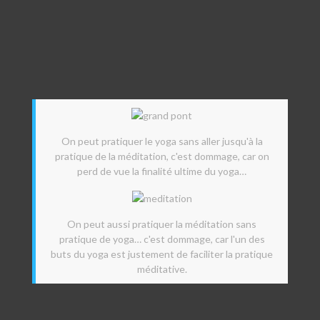
On peut pratiquer le yoga sans aller jusqu'à la
pratique de la méditation, c'est dommage, car on
perd de vue la finalité ultime du yoga…
On peut aussi pratiquer la méditation sans
pratique de yoga… c'est dommage, car l'un des
buts du yoga est justement de faciliter la pratique
méditative.