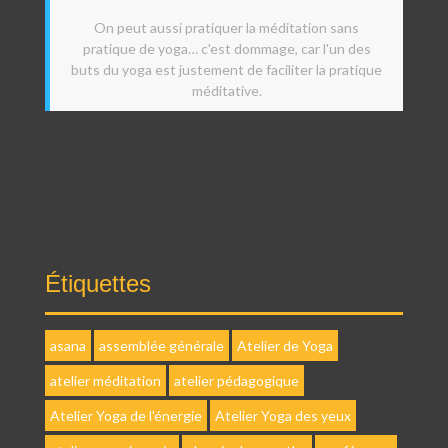
On peut aussi pratiquer la méditation sans
pratique de yoga… c'est dommage, car l'un des
buts du yoga est justement de faciliter la pratique
méditative.
Étiquettes
asana
assemblée générale
Atelier de Yoga
atelier méditation
atelier pédagogique
Atelier Yoga de l'énergie
Atelier Yoga des yeux