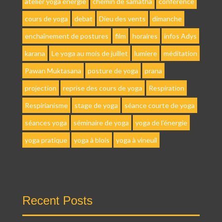
atelier yoga énergie
chemin de samatha
conférence
cours de yoga
debat
Dieu des vents
dimanche
enchaînement de postures
film
horaires
infos Adys
karana
Le yoga au mois de juillet
lumiere
méditation
Pawan Muktasana
posture de yoga
prana
projection
reprise des cours de yoga
Respiration
Respirianisme
stage de yoga
séance courte de yoga
séances yoga
séminaire de yoga
yoga de l'énergie
yoga pratique
yoga à blois
yoga à vineuil
Recent Posts