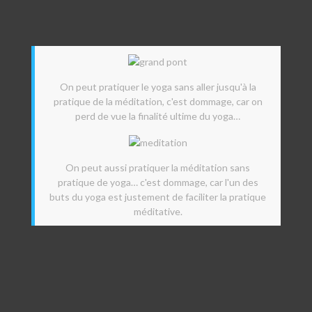
On peut pratiquer le yoga sans aller jusqu'à la
pratique de la méditation, c'est dommage, car on
perd de vue la finalité ultime du yoga…
On peut aussi pratiquer la méditation sans
pratique de yoga… c'est dommage, car l'un des
buts du yoga est justement de faciliter la pratique
méditative.