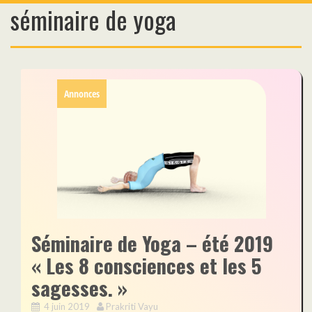
séminaire de yoga
Skip
to
content
Annonces
Séminaire de Yoga – été 2019
« Les 8 consciences et les 5
sagesses. »
4 juin 2019
Prakriti Vayu