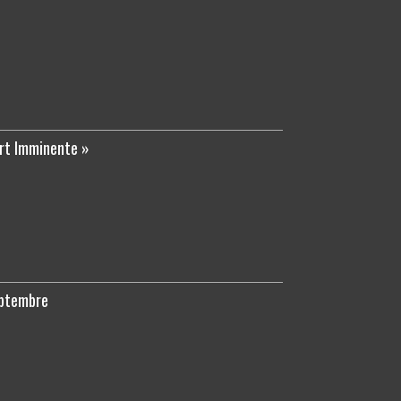
ort Imminente »
eptembre