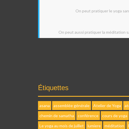
On peut pratiquer le yoga sans
On peut aussi pratiquer la méditation s
Étiquettes
asana
assemblée générale
Atelier de Yoga
at
chemin de samatha
conférence
cours de yoga
Le yoga au mois de juillet
lumiere
méditation