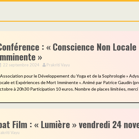
Conférence : « Conscience Non Locale
Imminente »
22 septembre 2024
Prakriti Vayu
 Association pour le Développement du Yoga et de la Sophrologie » Ady
ocale et Expériences de Mort Imminente ». Animé par Patrice Gaudin (p
ctobre à 20h30 Participation 10 euros. Nombre de places limitées, merci 
bat Film : « Lumière » vendredi 24 no
akriti Vayu