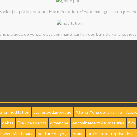
 aller jusqu'à la pratique de la méditation, c'est dommage, car on perd de
ans pratique de yoga… c'est dommage, car l'un des buts du yoga est juste
elier méditation
atelier pédagogique
Atelier Yoga de l'énergie
Ateli
debat
Dieu des vents
dimanche
enchaînement de postures
film
Pawan Muktasana
posture de yoga
prana
projection
reprise des c