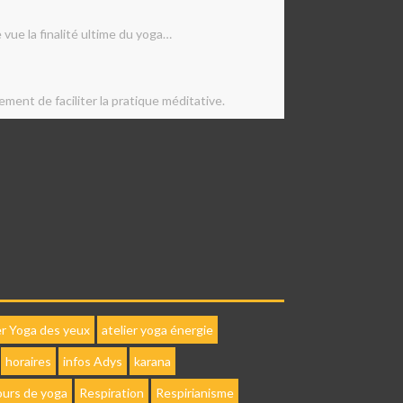
 vue la finalité ultime du yoga…
ment de faciliter la pratique méditative.
er Yoga des yeux
atelier yoga énergie
horaires
infos Adys
karana
ours de yoga
Respiration
Respirianisme