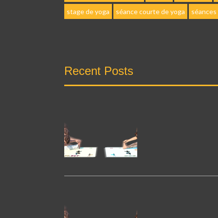
stage de yoga
séance courte de yoga
séances
Recent Posts