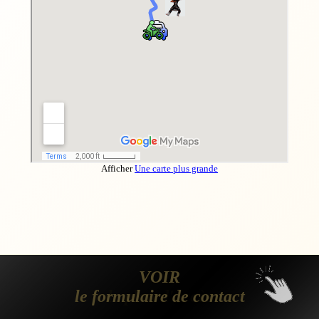
Afficher
Une carte plus grande
VOIR
VOIR
le formulaire de contact
le plan d'accès